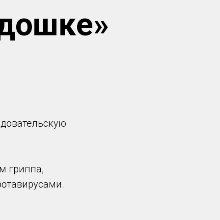
адошке»
ледовательскую
м гриппа,
ротавирусами.