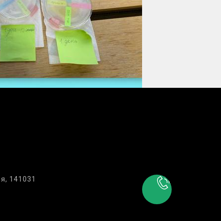
я, 141031