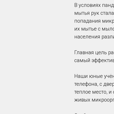
В условиях пан
мытья рук стала
попадания микр
их мытье с мыл
населения разли
Главная цель ра
самый эффектив
Наши юные учён
телефона, с две
теплое место, и
живых микроор