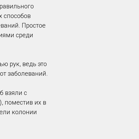
правильного
х способов
ваний. Простое
ниями среди
ю рук, ведь это
от заболеваний.
б взяли с
), поместив их в
дели колонии