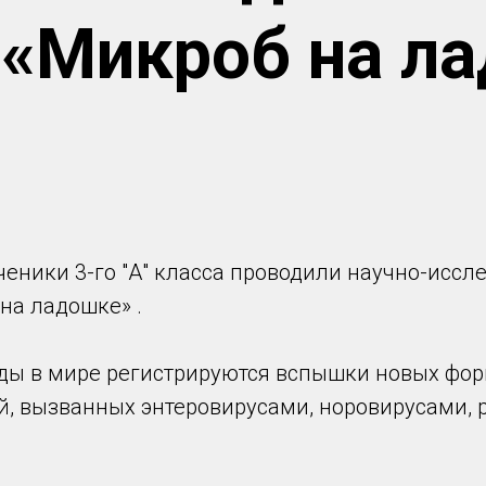
 «Микроб на л
ченики 3-го "А" класса проводили научно-исс
на ладошке» .
оды в мире регистрируются вспышки новых фор
й, вызванных энтеровирусами, норовирусами, 