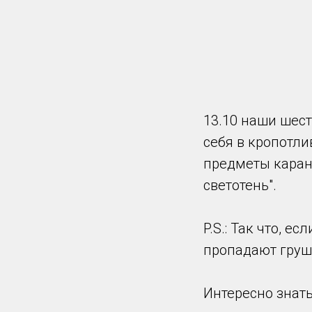
13.10 наши шес
себя в кропотли
предметы каран
светотень".
P.S.: Так что, 
пропадают груши
Интересно знать