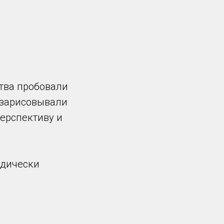
ства пробовали
о зарисовывали
ерспективу и
иодически