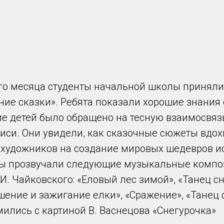
го месяца студенты начальной школы приняли 
ние сказки». Ребята показали хорошие знания
ие детей было обращено на тесную взаимосвяз
иси. Они увидели, как сказочные сюжеты вдо
 художников на создание мировых шедевров ис
ы прозвучали следующие музыкальные композ
И. Чайковского: «Еловый лес зимой», «Танец 
шение и зажигание елки», «Сражение», «Танец
ились с картиной В. Васнецова «Снегурочка»