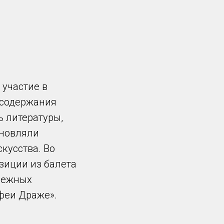
участие в
 содержания
ь литературы,
хновляли
кусства. Во
иции из балета
снежных
 феи Драже».