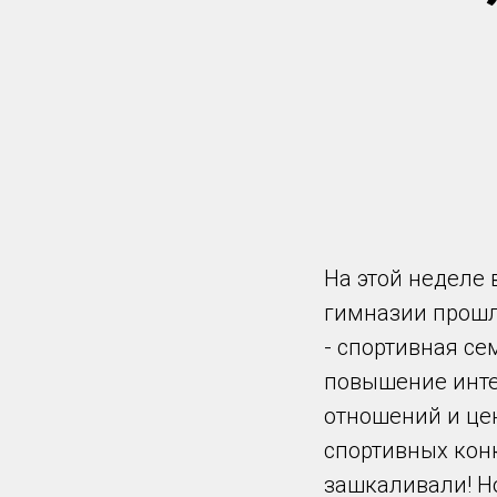
На этой неделе 
гимназии прошл
- спортивная се
повышение инте
отношений и цен
спортивных конк
зашкаливали! Но