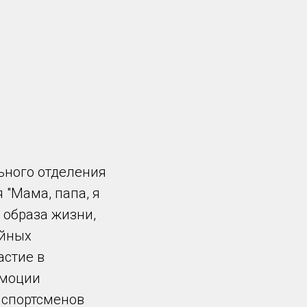
ьного отделения
"Мама, папа, я
 образа жизни,
ейных
астие в
эмоции
и спортсменов