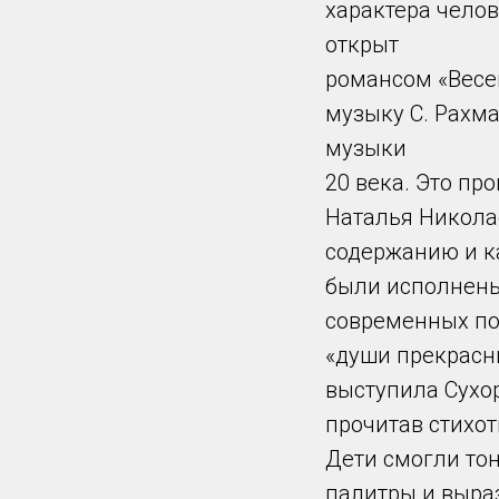
характера челов
открыт
романсом «Весен
музыку С. Рахм
музыки
20 века. Это п
Наталья Никола
содержанию и к
были исполнены 
современных по
«души прекрасн
выступила Сухор
прочитав стихот
Дети смогли тон
палитры и выраз