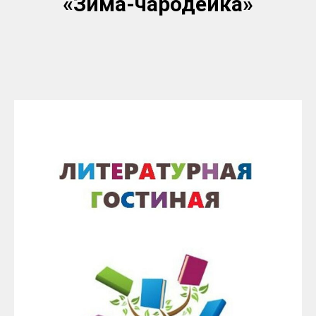
«Зима-чародейка
»