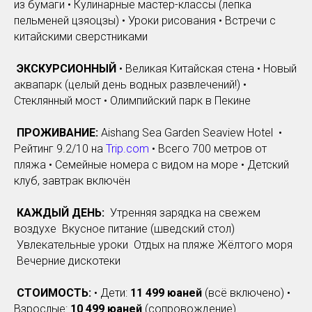
из бумаги • Кулинарные мастер-классы (лепка
пельменей цзяоцзы) • Уроки рисования • Встречи с
китайскими сверстниками
ЭКСКУРСИОННЫЙ
• Великая Китайская стена • Новый
аквапарк (целый день водных развлечений!) •
Стеклянный мост • Олимпийский парк в Пекине
ПРОЖИВАНИЕ:
Aishang Sea Garden Seaview Hotel •
Рейтинг 9.2/10 на
Trip.com
• Всего 700 метров от
пляжа • Семейные номера с видом на море • Детский
клуб, завтрак включён
КАЖДЫЙ ДЕНЬ:
Утренняя зарядка на свежем
воздухе Вкусное питание (шведский стол)
Увлекательные уроки Отдых на пляже Жёлтого моря
Вечерние дискотеки
СТОИМОСТЬ:
• Дети:
11 499 юаней
(всё включено) •
Взрослые:
10 499 юаней
(сопровождение)