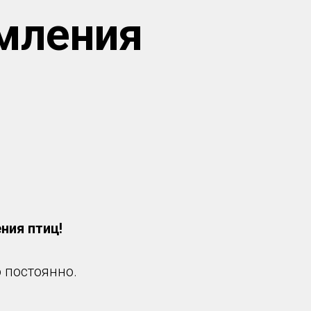
мления
ния птиц!
о постоянно.