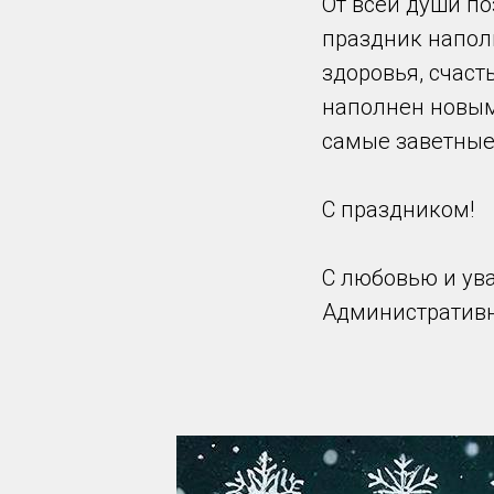
От всей души по
праздник напол
здоровья, счаст
наполнен новым
самые заветные 
С праздником!
С любовью и ув
Административ