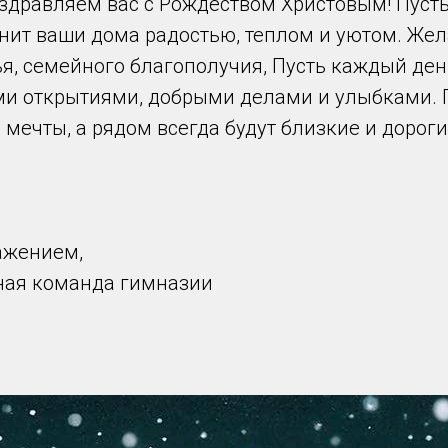
здравляем вас с Рождеством Христовым! Пусть
нит ваши дома радостью, теплом и уютом. Же
ья, семейного благополучия, Пусть каждый ден
и открытиями, добрыми делами и улыбками. П
мечты, а рядом всегда будут близкие и дорог
ажением,
ная команда гимназии