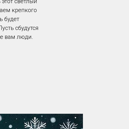
 этот светлый
лаем крепкого
ь будет
усть сбудутся
ие вам люди.